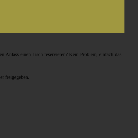
en Anlass einen Tisch reservieren? Kein Problem, einfach das
er freigegeben.