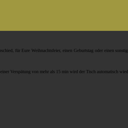
schied, für Eure Weihnachtsfeier, einen Geburtstag oder einen sonstig
i einer Verspätung von mehr als 15 min wird der Tisch automatisch wied