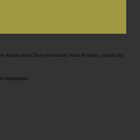
en Anlass einen Tisch reservieren? Kein Problem, einfach das
er freigegeben.