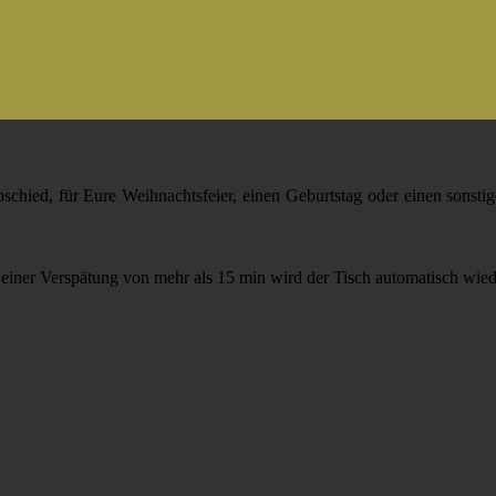
schied, für Eure Weihnachtsfeier, einen Geburtstag oder einen sonstig
i einer Verspätung von mehr als 15 min wird der Tisch automatisch wied