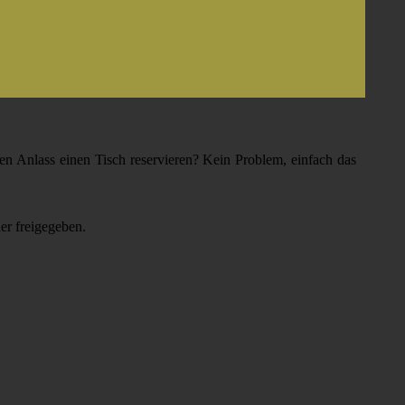
en Anlass einen Tisch reservieren? Kein Problem, einfach das
er freigegeben.