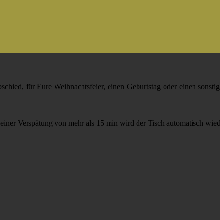
schied, für Eure Weihnachtsfeier, einen Geburtstag oder einen sonstig
i einer Verspätung von mehr als 15 min wird der Tisch automatisch wied